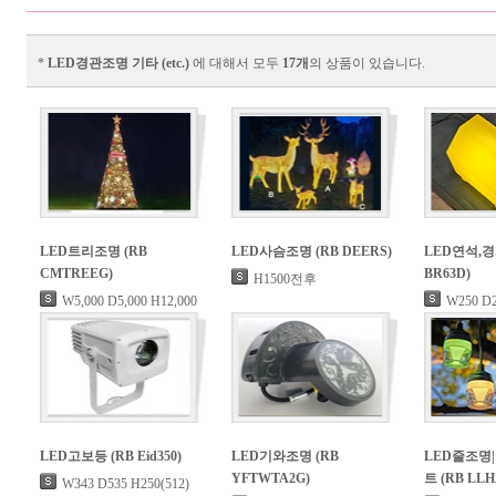
*
LED경관조명 기타 (etc.)
에 대해서 모두
17개
의 상품이 있습니다.
LED트리조명 (RB
LED사슴조명 (RB DEERS)
LED연석,경
CMTREEG)
BR63D)
H1500전후
W5,000 D5,000 H12,000
W250 D2
LED고보등 (RB Eid350)
LED기와조명 (RB
LED줄조명
YFTWTA2G)
트 (RB LLH
W343 D535 H250(512)