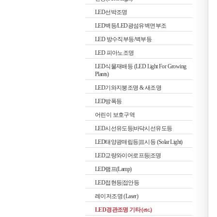
LED선박조명
LED벽등/LED광섬유벽면부조
LED 방수직부등/벽부등
LED 피아노조명
LED식물재배등 (LED Light For Growing
Plants)
LED기와지붕조명 & 새조명
LED방폭등
어린이 보호구역
LED시선유도등|바닥시선유도등
LED태양광매립등|표시등 (Solar Light)
LED교량와이어로프등|조명
LED램프(Lamp)
LED접현등|접안등
레이저조명 (Laser)
LED경관조명 기타 (etc.)