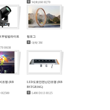
W(Φ)160 H270
 MX무빙빔라이트
링포그
대략 3M
70 H638
비조명 (RB
LED도로안전난간조명 (RB
BSTGR16G)
 H2500
L490 D113 H125