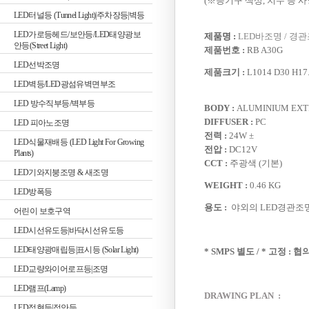
(※등기구 색상, 치수 등 
LED터널등 (Tunnel Light)|주차장등|벽등
LED가로등헤드/보안등/LED태양광보
제품명 :
LED바조명 / 경관조
안등(Street Light)
제품번호 :
RB A30G
LED선박조명
제품크기 :
L1014 D30 H17
LED벽등/LED광섬유벽면부조
LED 방수직부등/벽부등
BODY :
ALUMINIUM EXTR
DIFFUSER :
PC
LED 피아노조명
전력 :
24W ±
LED식물재배등 (LED Light For Growing
전압 :
DC12V
Plants)
CCT :
주광색 (기본)
LED기와지붕조명 & 새조명
WEIGHT :
0.46 KG
LED방폭등
용도 :
야외의 LED경관조명
어린이 보호구역
LED시선유도등|바닥시선유도등
LED태양광매립등|표시등 (Solar Light)
* SMPS 별도 / * 고정 : 협
LED교량와이어로프등|조명
LED램프(Lamp)
DRAWING PLAN :
LED접현등|접안등