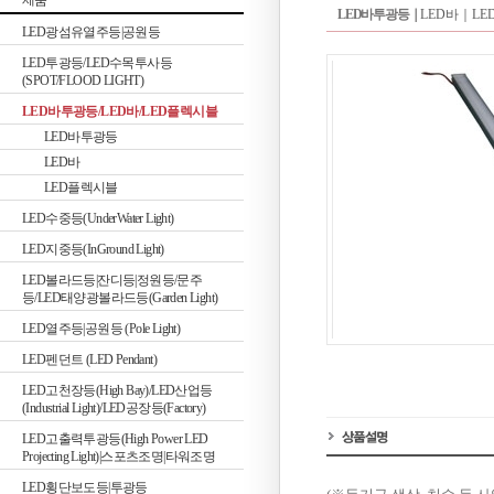
제품
LED바투광등｜
LED바｜
L
LED광섬유열주등|공원등
LED투광등/LED수목투사등
(SPOT/FLOOD LIGHT)
LED바투광등/LED바/LED플렉시블
LED바투광등
LED바
LED플렉시블
LED수중등(UnderWater Light)
LED지중등(InGround Light)
LED볼라드등|잔디등|정원등/문주
등/LED태양광볼라드등(Garden Light)
LED열주등|공원등 (Pole Light)
LED펜던트 (LED Pendant)
LED고천장등(High Bay)/LED산업등
(Industrial Light)/LED공장등(Factory)
LED고출력투광등(High Power LED
Projecting Light)|스포츠조명|타워조명
LED횡단보도등|투광등