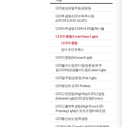
제품
LED광섬유열주등|공원등
LED투광등/LED수목투사등
(SPOT/FLOOD LIGHT)
LED바투광등/LED바/LED플렉시블
LED수중등(UnderWater Light)
LED수중등
방수조인트복스
LED지중등(InGround Light)
LED볼라드등|잔디등|정원등/문주
등/LED태양광볼라드등(Garden Light)
LED열주등|공원등 (Pole Light)
LED펜던트 (LED Pendant)
LED고천장등(High Bay)/LED산업등
(Industrial Light)/LED공장등(Factory)
LED고출력투광등(High Power LED
Projecting Light)|스포츠조명|타워조명
LED횡단보도등|투광등
LED터널등 (Tunnel Light)|주차장등|벽등