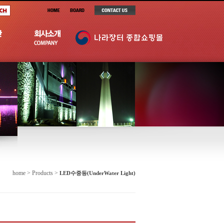
home > Products >
LED수중등(UnderWater Light)