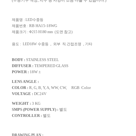
(※등기구 색상, 치수 등 사양이 조금 다를 수 있습니다.)
제품명 :
LED수중등
RB HA15-18WG
제품번호 :
제품크기 :
Φ215 H180 mm (도면 참고)
용도 :
LED18W 수중등 ,
외부 직.간접조명 , 기타
BODY :
STAINLESS STEEL
DIFFUSER :
TEMPERED GLASS
POWER :
18
W ±
LENS ANGLE :
COLOR :
R, G, B, Y, A, WW, CW, RGB Color
VOLTAGE :
DC24V
WEIGHT :
3
KG
SMPS (POWER SUPPLY) :
별도
CONTROLLER :
별도
DRAWING PLAN :