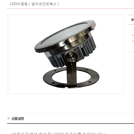
LED수중등｜
방수조인트복스｜