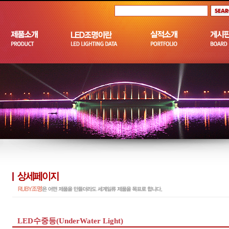
LED수중등(UnderWater Light)