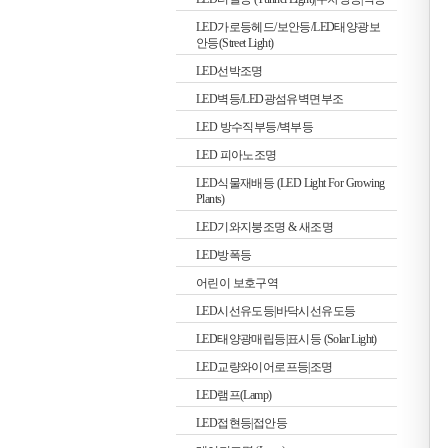
LED가로등헤드/보안등/LED태양광보
안등(Street Light)
LED선박조명
LED벽등/LED광섬유벽면부조
LED 방수직부등/벽부등
LED 피아노조명
LED식물재배등 (LED Light For Growing
Plants)
LED기와지붕조명 & 새조명
LED방폭등
어린이 보호구역
LED시선유도등|바닥시선유도등
LED태양광매립등|표시등 (Solar Light)
LED교량와이어로프등|조명
LED램프(Lamp)
LED접현등|접안등