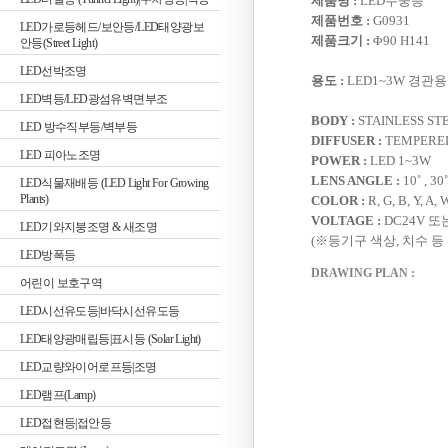
제품명 :
LED수중등
제품번호 :
G0931
LED가로등헤드/보안등/LED태양광보
제품크기 :
Φ90 H141
안등(Street Light)
LED선박조명
용도 :
LED1~3W 경관용 
LED벽등/LED광섬유벽면부조
BODY :
STAINLESS ST
LED 방수직부등/벽부등
DIFFUSER :
TEMPERE
LED 피아노조명
POWER :
LED 1~3W
LENS ANGLE :
10˚ , 30˚
LED식물재배등 (LED Light For Growing
Plants)
COLOR :
R, G, B, Y, 
VOLTAGE :
DC24V 또는
LED기와지붕조명 & 새조명
(※등기구 색상, 치수 등
LED방폭등
DRAWING PLAN :
어린이 보호구역
LED시선유도등|바닥시선유도등
LED태양광매립등|표시등 (Solar Light)
LED교량와이어로프등|조명
LED램프(Lamp)
LED접현등|접안등