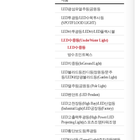
제품
LED광섬유열주등|공원등
LED투광등/LED수목투사등
(SPOT/FLOOD LIGHT)
LED바투광등/LED바/LED플렉시블
LED수중등(UnderWater Light)
LED수중등
방수조인트복스
LED지중등(InGround Light)
LED볼라드등|잔디등|정원등/문주
등/LED태양광볼라드등(Garden Light)
LED열주등|공원등 (Pole Light)
LED펜던트 (LED Pendant)
LED고천장등(High Bay)/LED산업등
(Industrial Light)/LED공장등(Factory)
LED고출력투광등(High Power LED
Projecting Light)|스포츠조명|타워조명
LED횡단보도등|투광등
LED터널등 (Tunnel Light)|주차장등|벽등