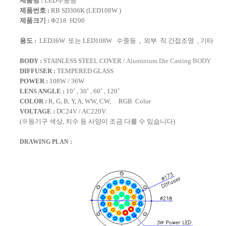
제품명 :
LED수중등
제품번호 :
RB SD306K (LED108W )
제품크기 :
Φ218 H200
용도 :
LED36W 또는 LED108W 수중등 ,
외부 직.간접조명 , 기타
BODY :
STAINLESS STEEL COVER /
Aluminium Die Casting BODY
DIFFUSER :
TEMPERED GLASS
POWER :
108W
/ 36W
LENS ANGLE :
10˚ , 30˚ , 60˚ , 120˚
COLOR :
R, G, B, Y, A, WW, CW, RGB Color
VOLTAGE :
DC24V / AC220V
(※등기구 색상, 치수 등 사양이 조금 다를 수 있습니다)
DRAWING PLAN :