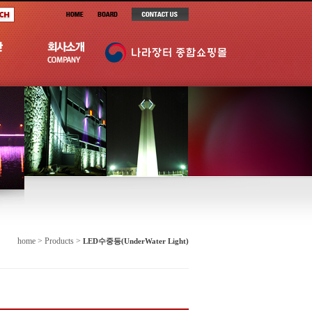
home > Products >
LED수중등(UnderWater Light)