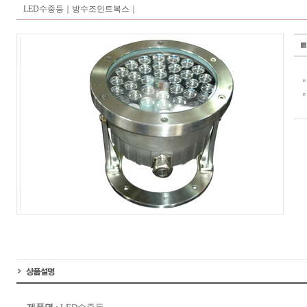
LED수중등｜
방수조인트복스｜