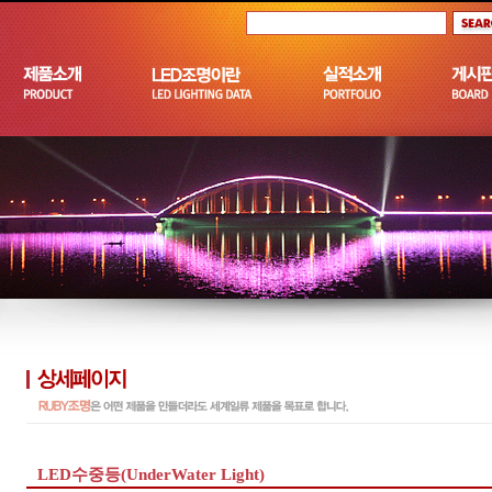
LED수중등(UnderWater Light)