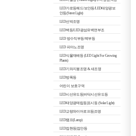
LED가로등헤드/보안등/LED태양광보
안등(Street Light)
LED선박조명
LED벽등/LED광섬유벽면부조
LED 방수직부등/벽부등
LED 피아노조명
LED식물재배등 (LED Light For Growing
Plants)
LED기와지붕조명 & 새조명
LED방폭등
어린이 보호구역
LED시선유도등|바닥시선유도등
LED태양광매립등|표시등 (Solar Light)
LED교량와이어로프등|조명
LED램프(Lamp)
LED접현등|접안등