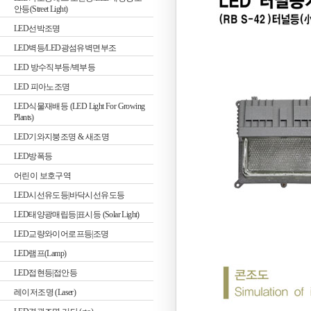
안등(Street Light)
LED선박조명
LED벽등/LED광섬유벽면부조
LED 방수직부등/벽부등
LED 피아노조명
LED식물재배등 (LED Light For Growing
Plants)
LED기와지붕조명 & 새조명
LED방폭등
어린이 보호구역
LED시선유도등|바닥시선유도등
LED태양광매립등|표시등 (Solar Light)
LED교량와이어로프등|조명
LED램프(Lamp)
LED접현등|접안등
레이저조명 (Laser)