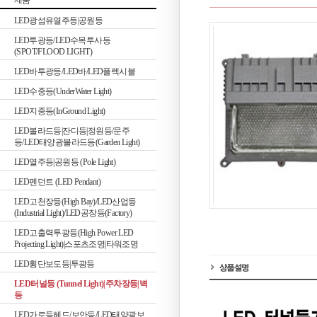
제품
LED광섬유열주등|공원등
LED투광등/LED수목투사등
(SPOT/FLOOD LIGHT)
LED바투광등/LED바/LED플렉시블
LED수중등(UnderWater Light)
LED지중등(InGround Light)
LED볼라드등|잔디등|정원등/문주
등/LED태양광볼라드등(Garden Light)
LED열주등|공원등 (Pole Light)
LED펜던트 (LED Pendant)
LED고천장등(High Bay)/LED산업등
(Industrial Light)/LED공장등(Factory)
LED고출력투광등(High Power LED
Projecting Light)|스포츠조명|타워조명
LED횡단보도등|투광등
LED터널등 (Tunnel Light)|주차장등|벽
등
LED가로등헤드/보안등/LED태양광보